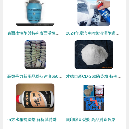
表面改性劑與特殊表面活性劑 供應商、價格與批發市場全解析
2024年度汽車內飾清潔劑選購指南 聚焦特殊表面活性劑，解鎖超凡去污力
高競爭力新產品粉狀速溶6502洗潔精增稠劑 市場優勢與應用解析
才德自產CD-260防染粉 特殊表面活性劑在紡織印染中的創新應用
恒方水箱補漏劑 解析其特殊表面活性劑技術與市場價值
廣印牌直裂漿 高品質直裂漿的首選，解析其價格、廠家與特殊表面活性劑優勢